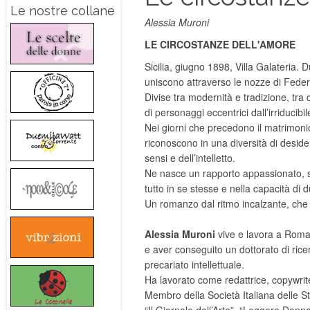
Le nostre collane
Alessia Muroni
LE CIRCOSTANZE DELL'AMORE
Sicilia, giugno 1898, Villa Galateria. D
uniscono attraverso le nozze di Feder
Divise tra modernità e tradizione, tr
di personaggi eccentrici dall’irriducibil
Nei giorni che precedono il matrimonio
riconoscono in una diversità di deside
sensi e dell’intelletto.
Ne nasce un rapporto appassionato, 
tutto in se stesse e nella capacità di
Un romanzo dal ritmo incalzante, che
Alessia Muroni
vive e lavora a Roma. 
e aver conseguito un dottorato di rice
precariato intellettuale.
Ha lavorato come redattrice, copywriter
Membro della Società Italiana delle S
“Il Giornale dell’Arte”, “Leggere Don