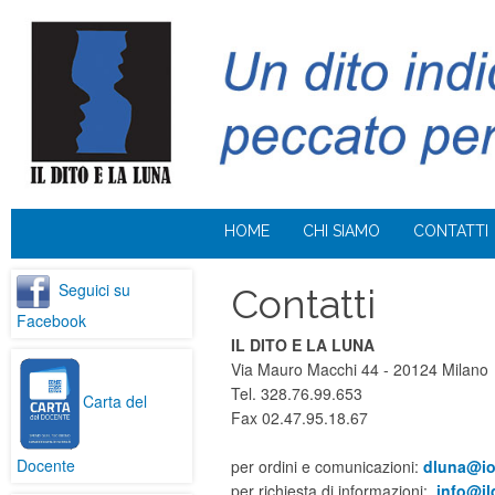
HOME
CHI SIAMO
CONTATTI
Seguici su
Contatti
Facebook
IL DITO E LA LUNA
Via Mauro Macchi 44 - 20124 Milano
Tel. 328.76.99.653
Carta del
Fax 02.47.95.18.67
Docente
per ordini e comunicazioni:
dluna@iol
per richiesta di informazioni:
info@il