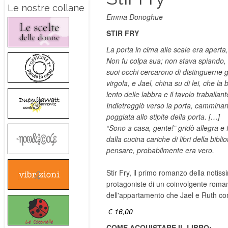
Le nostre collane
Emma Donoghue
STIR FRY
La porta in cima alle scale era aperta,
Non fu colpa sua; non stava spiando,
suoi occhi cercarono di distinguerne g
virgola, e Jael, china su di lei, che 
lento delle labbra e il tavolo traballant
Indietreggiò verso la porta, camminand
poggiata allo stipite della porta. […]
“Sono a casa, gente!” gridò allegra e
dalla cucina cariche di libri della bib
pensare, probabilmente era vero.
Stir Fry, il primo romanzo della notis
protagoniste di un coinvolgente romanz
dell'appartamento che Jael e Ruth co
€ 16,00
COME ACQUISTARE IL LIBRO: